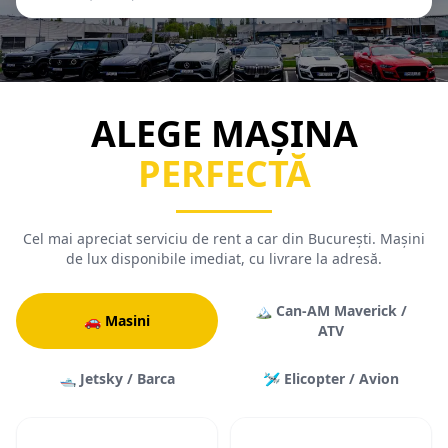
ALEGE MAȘINA
PERFECTĂ
Cel mai apreciat serviciu de rent a car din București. Mașini
de lux disponibile imediat, cu livrare la adresă.
🏔️
Can-AM Maverick /
🚗
Masini
ATV
🛥️
Jetsky / Barca
🛩️
Elicopter / Avion