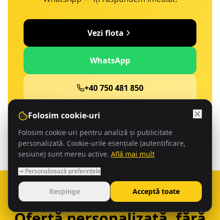
Vezi flota
WhatsApp
+40 750 481 850
Folosim cookie-uri
4,9 din 205+ recenzii Google
Folosim cookie-uri pentru analiză și publicitate
personalizată. Cookie-urile esențiale (autentificare,
sesiune) sunt mereu active.
Află mai mult
Personalizează preferințele
Respinge
Acceptă toate
Ofertă personalizată, fără