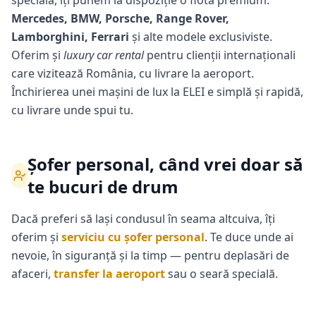
specială, îți punem la dispoziție o flotă premium:
Mercedes, BMW, Porsche, Range Rover,
Lamborghini, Ferrari
și alte modele exclusiviste.
Oferim și
luxury car rental
pentru clienții internaționali
care vizitează România, cu livrare la aeroport.
Închirierea unei mașini de lux la ELEI e simplă și rapidă,
cu livrare unde spui tu.
Șofer personal, când vrei doar să
te bucuri de drum
Dacă preferi să lași condusul în seama altcuiva, îți
oferim și
serviciu cu șofer personal
. Te duce unde ai
nevoie, în siguranță și la timp — pentru deplasări de
afaceri,
transfer la aeroport
sau o seară specială.