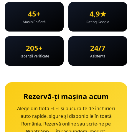
45+
4,9★
Mașini în flotă
Rating Google
205+
24/7
Recenzii verificate
Asistență
Rezervă-ți mașina acum
Alege din flota ELEI și bucură-te de închirieri
auto rapide, sigure și disponibile în toată
România. Rezervă online sau scrie-ne pe
WhatsApp — îți răspundem imediat.