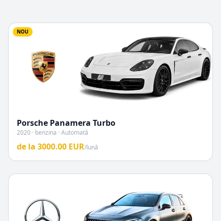
NOU
Porsche
Panamera Turbo
2020 · benzina · Automată
de la
3000.00
EUR
/lună