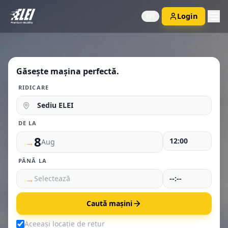
Login
EN
Găsește mașina perfectă.
RIDICARE
Sediu ELEI
DE LA
8
→
Aug
PÂNĂ LA
→
Selectează
Caută mașini
Aceeași locație de retur