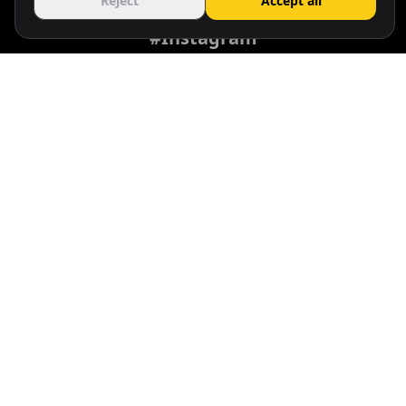
Reject
Accept all
#Instagram
rentelei
Rent Car ELEI
405
11.1K
1
posts
followers
following
Follow