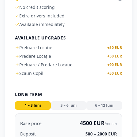
No credit scoring
Extra drivers included
Available immediately
AVAILABLE UPGRADES
Preluare Locație
+
50
EUR
Predare Locație
+
50
EUR
Preluare / Predare Locație
+
90
EUR
Scaun Copil
+
30
EUR
LONG TERM
1 – 3 luni
3 – 6 luni
6 – 12 luni
4500 EUR
Base price
/month
Deposit
500 – 2000 EUR