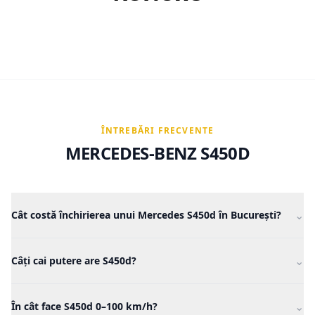
ÎNTREBĂRI FRECVENTE
MERCEDES-BENZ S450D
⌄
Cât costă închirierea unui Mercedes S450d în București?
Închirierea unui Mercedes S450d pornește de la 200€/zi la
⌄
ELEI, cu 200 km/zi incluși și asigurare completă.
Câți cai putere are S450d?
Mercedes S450d dezvoltă 367 CP dintr-un motor diesel de 3,0
⌄
litri, 6 cilindri în linie, cu sistem mild-hybrid.
În cât face S450d 0–100 km/h?