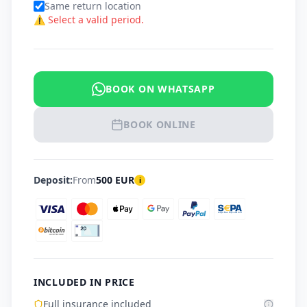
Same return location
⚠ Select a valid period.
BOOK ON WHATSAPP
BOOK ONLINE
Deposit:
From
500
EUR
i
INCLUDED IN PRICE
Full insurance included