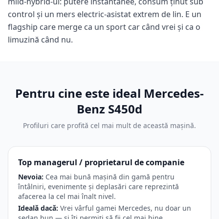
mild-hybrid-ul: putere instantanee, consum ținut sub
control și un mers electric-asistat extrem de lin. E un
flagship care merge ca un sport car când vrei și ca o
limuzină când nu.
Pentru cine este ideal
Mercedes-
Benz S450d
Profiluri care profită cel mai mult de această mașină.
Top managerul / proprietarul de companie
Nevoia:
Cea mai bună mașină din gamă pentru
întâlniri, evenimente și deplasări care reprezintă
afacerea la cel mai înalt nivel.
Ideală dacă:
Vrei vârful gamei Mercedes, nu doar un
sedan bun — și îți permiți să fii cel mai bine