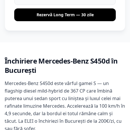
Rezervă Long Term — 30 zile
Închiriere Mercedes-Benz S450d în
București
Mercedes-Benz S450d este vârful gamei S — un
flagship diesel mild-hybrid de 367 CP care îmbină
puterea unui sedan sport cu liniștea și luxul celei mai
rafinate limuzine Mercedes. Accelerează la 100 km/h în
4,9 secunde, dar la bordul ei totul rămâne calm și
tăcut. La ELEI o închiriezi în București de la 200€/zi, cu
sau fără șofer.