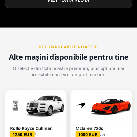
VEZI TOATĂ FLOTA
RECOMANDĂRILE NOASTRE
Alte mașini disponibile pentru tine
O selecție din flota noastră premium, plus opțiuni mai
accesibile dacă vrei un preț mai bun.
Rolls-Royce Cullinan
Mclaren 720s
1250
EUR
1000
EUR
/ zi
/ zi