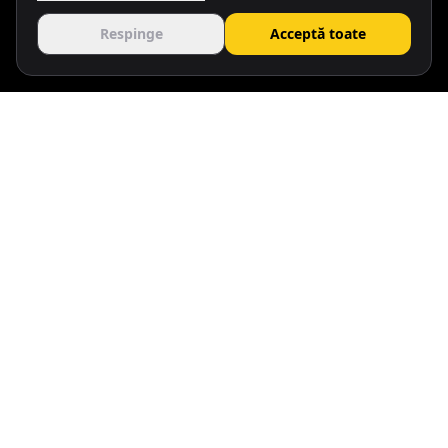
Respinge
Acceptă toate
#Instagram
rentelei
Rent Car ELEI
405
11.1K
1
postări
urmăritori
urmărit
Urmărește