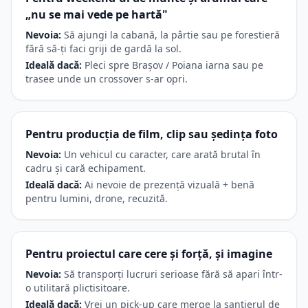
„nu se mai vede pe hartă"
Nevoia:
Să ajungi la cabană, la pârtie sau pe forestieră
fără să-ți faci griji de gardă la sol.
Ideală dacă:
Pleci spre Brașov / Poiana iarna sau pe
trasee unde un crossover s-ar opri.
Pentru producția de film, clip sau ședința foto
Nevoia:
Un vehicul cu caracter, care arată brutal în
cadru și cară echipament.
Ideală dacă:
Ai nevoie de prezență vizuală + benă
pentru lumini, drone, recuzită.
Pentru proiectul care cere și forță, și imagine
Nevoia:
Să transporți lucruri serioase fără să apari într-
o utilitară plictisitoare.
Ideală dacă:
Vrei un pick-up care merge la șantierul de