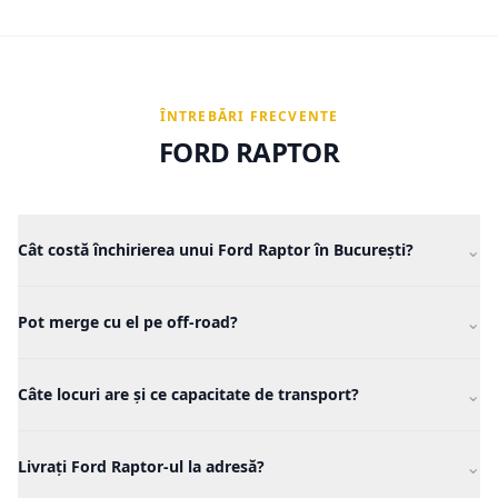
ÎNTREBĂRI FRECVENTE
FORD RAPTOR
⌄
Cât costă închirierea unui Ford Raptor în București?
De la 150€/zi cu taxele incluse, depozit de la 1.000€ și 200
⌄
km/zi în tarif. Pentru perioade mai lungi, tariful scade pe zi.
Pot merge cu el pe off-road?
Da, e construit pentru asta — dar stabilim împreună ce
⌄
trasee sunt acoperite de contract înainte de plecare. Spune-
Câte locuri are și ce capacitate de transport?
ne planul și îți confirmăm direct.
5 locuri în cabină plus benă, deci cari și oameni, și
⌄
echipament în același timp.
Livrați Ford Raptor-ul la adresă?