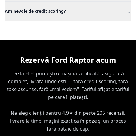
Da, în București și Ilfov livrăm la adresa ta. În restul țării, la
⌄
cerere.
Am nevoie de credit scoring?
Nu. Rezervi cu permis și act de identitate, fără verificări de
credit.
Rezervă Ford Raptor acum
De la ELEI primești o mașină verificată, asigurată
complet, livrată unde ești — fără credit scoring, fără
taxe ascunse, fără „mai vedem". Tariful afișat e tariful
pe care îl plătești.
Ne aleg clienții pentru 4,9★ din peste 205 recenzii,
livrare la timp, mașini exact ca în poze și un proces
fără bătaie de cap.