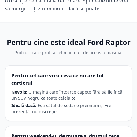
o discuție neplăcută la returnare. Spune-ne unde vrei
să mergi — îți zicem direct dacă se poate.
Pentru cine este ideal
Ford Raptor
Profiluri care profită cel mai mult de această mașină.
Pentru cel care vrea ceva ce nu are tot
cartierul
Nevoia:
O mașină care întoarce capete fără să fie încă
un SUV negru ca toate celelalte.
Ideală dacă:
Ești sătul de sedane premium și vrei
prezență, nu discreție.
Pentru weekend-ul de munte și drumul care