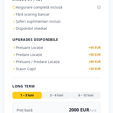
Asigurare completă inclusă
Fără scoring bancar
Șoferi suplimentari incluși
Disponibil imediat
UPGRADES DISPONIBILE
Preluare Locație
+
50
EUR
Predare Locație
+
50
EUR
Preluare / Predare Locație
+
90
EUR
Scaun Copil
+
30
EUR
LONG TERM
1 – 3 luni
3 – 6 luni
6 – 12 luni
2000 EUR
Preț bază
/lună