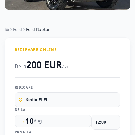
Ford
Ford Raptor
REZERVARE ONLINE
200 EUR
De la
/ zi
RIDICARE
Sediu ELEI
DE LA
10
→
Aug
PÂNĂ LA