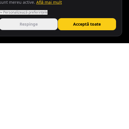
sunt mereu active.
Află mai mult
Personalizează preferințele
Respinge
Acceptă toate
Urmărește