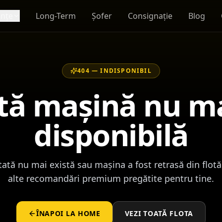
ențe
Long-Term
Șofer
Consignație
Blog
404 —
INDISPONIBIL
tă mașină nu ma
disponibilă
ată nu mai există sau mașina a fost retrasă din flot
alte recomandări premium pregătite pentru tine.
ÎNAPOI LA HOME
VEZI TOATĂ FLOTA