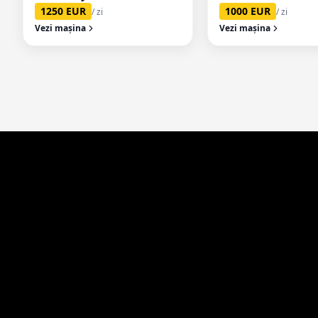
1250
EUR
1000
EUR
/ zi
/ zi
Vezi mașina
Vezi mașina