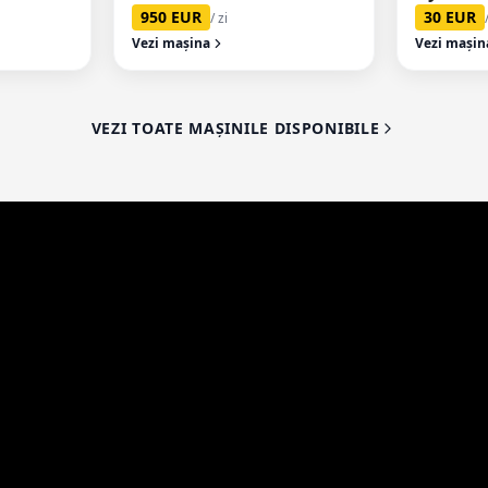
950
EUR
30
EUR
/ zi
Vezi mașina
Vezi mașin
VEZI TOATE MAȘINILE DISPONIBILE