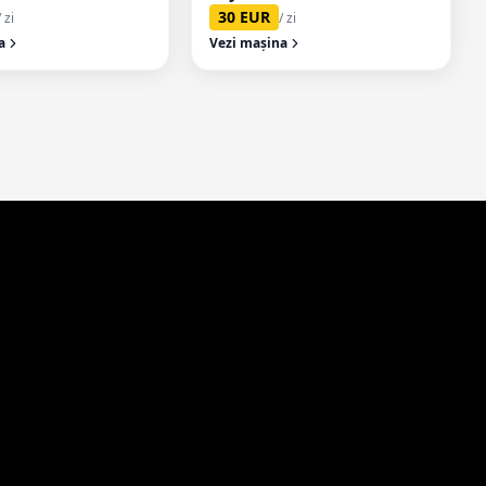
30
EUR
/ zi
/ zi
a
Vezi mașina