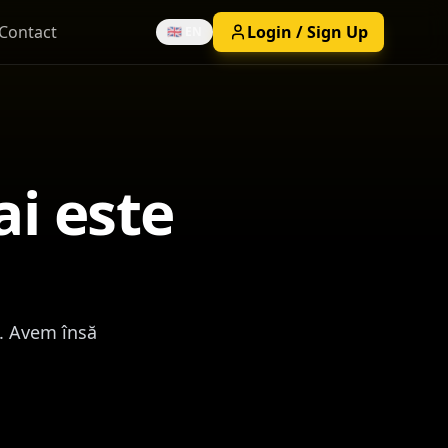
Contact
Login / Sign Up
🇬🇧 EN
i este
ă. Avem însă